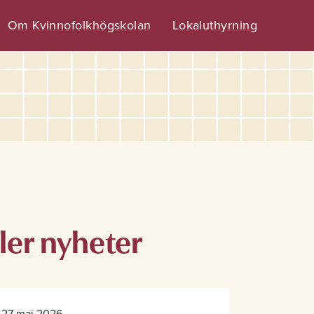
Om Kvinnofolkhögskolan
Lokaluthyrning
ler nyheter