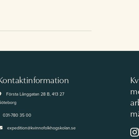
Kontaktinformation
Kv
mo
Första Långgatan 28 B, 413 27
ar
Göteborg
mä
031-780 35 00
expedition@kvinnofolkhogskolan.se