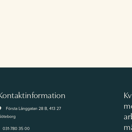
Kontaktinformation
Kv
mo
Första Långgatan 28 B, 413 27
ar
Göteborg
mä
031-780 35 00