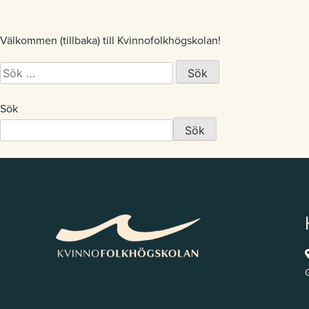
Välkommen (tillbaka) till Kvinnofolkhögskolan!
Sök
efter:
Sök
Sök