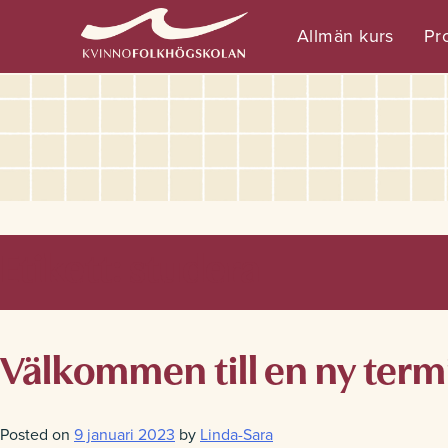
Allmän kurs
Pro
Etikett:
studera
Välkommen till en ny term
Posted on
9 januari 2023
by
Linda-Sara