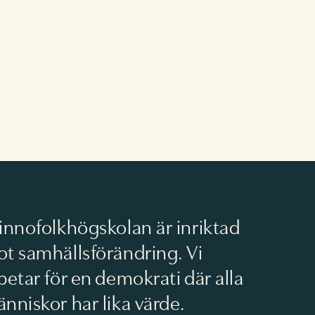
innofolkhögskolan är inriktad
t samhällsförändring. Vi
betar för en demokrati där alla
nniskor har lika värde.