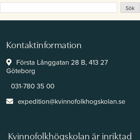
Studerande
Sök
Kontakt
Kontaktinformation
Första Långgatan 28 B, 413 27
Göteborg
Om Kvinnofolkhögskolan
031-780 35 00
expedition@kvinnofolkhogskolan.se
Lokaluthyrning
Kvinnofolkhögskolan är inriktad