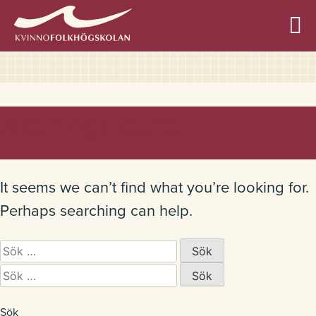
Allmän kurs
Nothing Found
Profilkurser
It seems we can’t find what you’re looking for.
Perhaps searching can help.
Sök
Övriga kurser
efter:
Sök
efter:
Sök