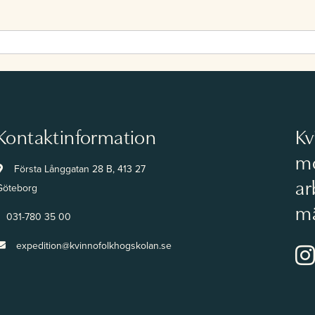
Kontaktinformation
Kv
mo
Första Långgatan 28 B, 413 27
ar
Göteborg
mä
031-780 35 00
expedition@kvinnofolkhogskolan.se