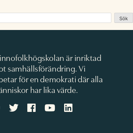
Sök
innofolkhögskolan är inriktad
t samhällsförändring. Vi
betar för en demokrati där alla
nniskor har lika värde.