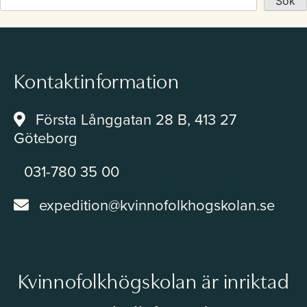
Sök
Studerande
Kontaktinformation
Kontakt
Första Långgatan 28 B, 413 27
Göteborg
Om Kvinnofolkhögskolan
031-780 35 00
expedition@kvinnofolkhogskolan.se
Lokaluthyrning
Kvinnofolkhögskolan är inriktad