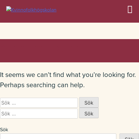
Nothing Found
Allmän kurs
It seems we can’t find what you’re looking for.
Profilkurser
Perhaps searching can help.
Sök
efter:
Övriga kurser
Sök
efter:
Sök