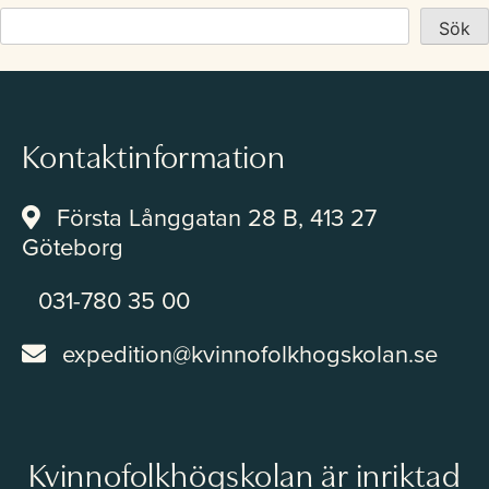
Studerande
Sök
Kontakt
Kontaktinformation
Första Långgatan 28 B, 413 27
Göteborg
Om Kvinnofolkhögskolan
031-780 35 00
expedition@kvinnofolkhogskolan.se
Lokaluthyrning
Kvinnofolkhögskolan är inriktad