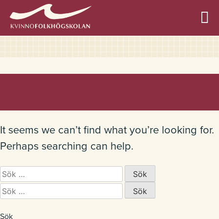
Allmän kurs
Nothing Found
Profilkurser
It seems we can’t find what you’re looking for.
Perhaps searching can help.
Sök
Övriga kurser
efter:
Sök
efter:
Sök