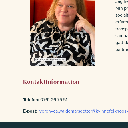
Jag he
Min pr
social
erfar
transp
samba
gått d
partne
Kontaktinformation
Telefon:
0761-26 79 51
E-post:
veronyca.waldemarsdotter@kvinnofolkhogsk