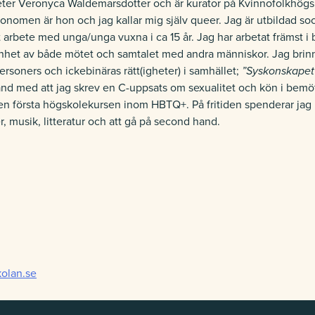
ter Veronyca Waldemarsdotter och är kurator på Kvinnofolkhögs
onomen är hon och jag kallar mig själv queer. Jag är utbildad s
t arbete med unga/unga vuxna i ca 15 år. Jag har arbetat främst i
enhet av både mötet och samtalet med andra människor. Jag brin
ersoners och ickebinäras rätt(igheter) i samhället;
”Syskonskapet
nd med att jag skrev en C-uppsats om sexualitet och kön i bem
en första högskolekursen inom HBTQ+. På fritiden spenderar jag 
r, musik, litteratur och att gå på second hand.
olan.se