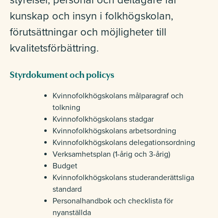
styrelser, personal och deltagare får
kunskap och insyn i folkhögskolan,
förutsättningar och möjligheter till
kvalitetsförbättring.
Styrdokument och policys
Kvinnofolkhögskolans målparagraf och
tolkning
Kvinnofolkhögskolans stadgar
Kvinnofolkhögskolans arbetsordning
Kvinnofolkhögskolans delegationsordning
Verksamhetsplan (1-årig och 3-årig)
Budget
Kvinnofolkhögskolans studeranderättsliga
standard
Personalhandbok och checklista för
nyanställda