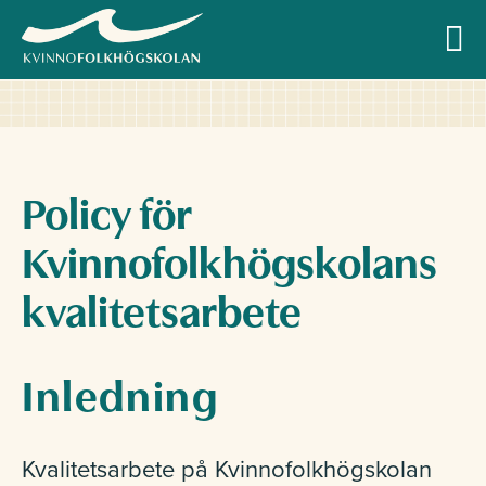
Allmän kurs
Policy för
Kvinnofolkhögskolans
Profilkurser
kvalitetsarbete
Inledning
Övriga kurser
Kvalitetsarbete på Kvinnofolkhögskolan