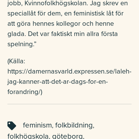
jobb, Kvinnofolkhögskolan. Jag skrev en
speciallåt för dem, en feministisk låt för
att göra hennes kollegor och henne
glada. Det var faktiskt min allra första
spelning.”
(Källa:
https://damernasvarld.expressen.se/laleh-
jag-kanner-att-det-ar-dags-for-en-
forandring/)
feminism
folkbildning
,
,
folkhögskola
göteborg
,
,