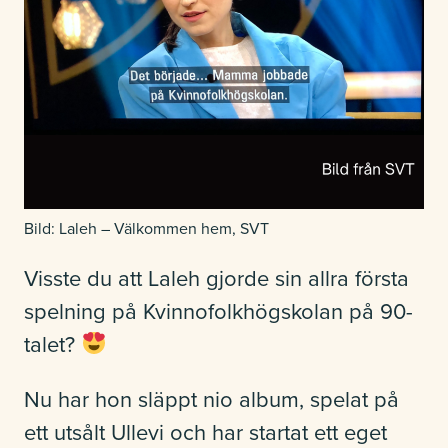
Studerande
Kontakt
Om Kvinnofolkhögskolan
Bild: Laleh – Välkommen hem, SVT
Visste du att Laleh gjorde sin allra första
spelning på Kvinnofolkhögskolan på 90-
Lokaluthyrning
talet?
Nu har hon släppt nio album, spelat på
ett utsålt Ullevi och har startat ett eget