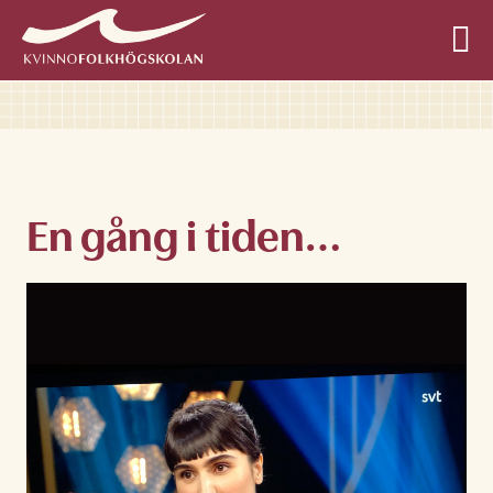
Allmän kurs
En gång i tiden…
Profilkurser
Övriga kurser