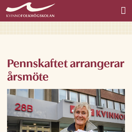
Allmän kurs
Pennskaftet arrangerar
årsmöte
Profilkurser
Övriga kurser