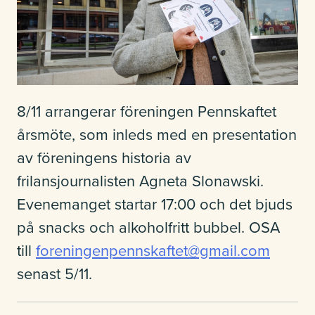
Studerande
Kontakt
8/11 arrangerar föreningen Pennskaftet
årsmöte, som inleds med en presentation
av föreningens historia av
Om Kvinnofolkhögskolan
frilansjournalisten Agneta Slonawski.
Evenemanget startar 17:00 och det bjuds
på snacks och alkoholfritt bubbel. OSA
Lokaluthyrning
till
foreningenpennskaftet@gmail.com
senast 5/11.