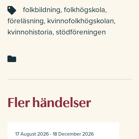
Studerande
folkbildning
folkhögskola
,
,
föreläsning
kvinnofolkhögskolan
,
,
kvinnohistoria
stödföreningen
,
Kontakt
Om Kvinnofolkhögskolan
Fler händelser
Lokaluthyrning
17 August 2026 - 18 December 2026