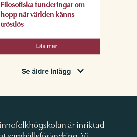
Filosofiska funderingar om
hopp när världen känns
tröstlös
Läs mer
Se äldre inlägg
innofolkhögskolan är inriktad
t samhällsförändring. Vi