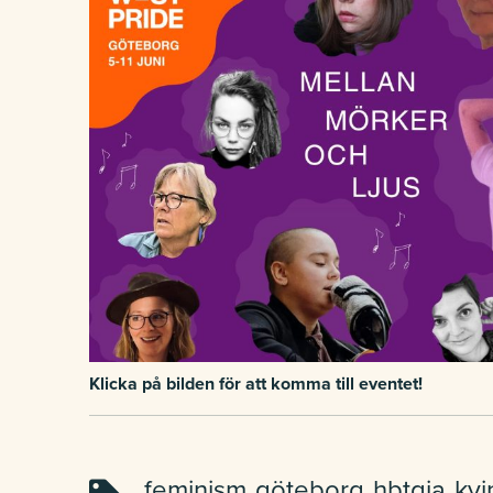
Klicka på bilden för att komma till eventet!
feminism
göteborg
hbtqia
kvi