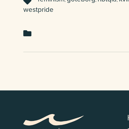
,
,
,
westpride