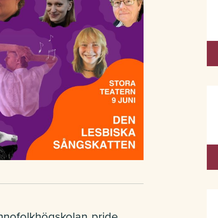
nnofolkhögskolan
pride