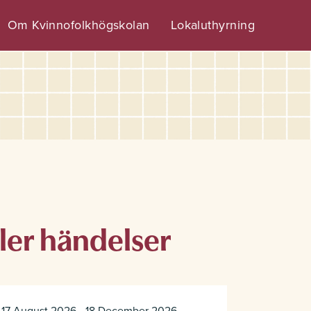
Om Kvinnofolkhögskolan
Lokaluthyrning
ler händelser