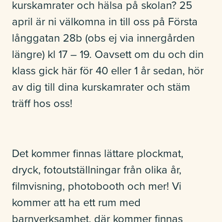
kurskamrater och hälsa på skolan? 25
Studerande
april är ni välkomna in till oss på Första
långgatan 28b (obs ej via innergården
längre) kl 17 – 19. Oavsett om du och din
Kontakt
klass gick här för 40 eller 1 år sedan, hör
av dig till dina kurskamrater och stäm
träff hos oss!
Om Kvinnofolkhögskolan
Det kommer finnas lättare plockmat,
Lokaluthyrning
dryck, fotoutställningar från olika år,
filmvisning, photobooth och mer! Vi
kommer att ha ett rum med
barnverksamhet, där kommer finnas