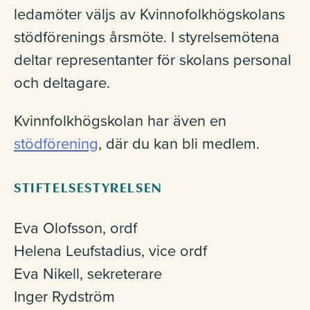
Studerande
ledamöter väljs av Kvinnofolkhögskolans
stödförenings årsmöte. I styrelsemötena
deltar representanter för skolans personal
och deltagare.
Kontakt
Kvinnfolkhögskolan har även en
stödförening
, där du kan bli medlem.
Om Kvinnofolkhögskolan
STIFTELSESTYRELSEN
Eva Olofsson, ordf
Lokaluthyrning
Helena Leufstadius, vice ordf
Eva Nikell, sekreterare
Inger Rydström